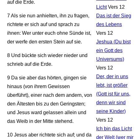
auf die Erde.
Licht
Vers 12
7
Als sie nun anhielten, ihn zu fragen,
Das ist der Sieg
richtete er sich auf und sprach zu
des Lebens
ihnen: Wer unter euch ohne Sünde ist,
Vers 12
der werfe den ersten Stein auf sie.
Jeshua (Du bist
ein Gott des
8
Und bückte sich wieder nieder und
Universums)
schrieb auf die Erde.
Vers 12
Der, der in uns
9
Da sie aber das hörten, gingen sie
lebt, ist größer
hinaus (von ihrem Gewissen
(Gott ist für uns,
überführt), einer nach dem andern, von
denn wir sind
den Ältesten bis zu den Geringsten;
seine Kinder)
und Jesus ward gelassen allein und
Vers 12
das Weib in der Mitte stehend.
Ich bin das Licht
10
Jesus aber richtete sich auf; und da
der Welt (wer mir