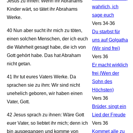
Jesus zu ihnen: Wenn ihr Abrahams
wahrlich, ich
Kinder wärt, so tätet ihr Abrahams
sage euch
Werke.
Vers 34-36
40
Nun aber sucht ihr mich zu töten,
Du starbst für
einen solchen Menschen, der ich euch
uns auf Golgatha
die Wahrheit gesagt habe, die ich von
(Wir sind frei)
Gott gehört habe. Das hat Abraham
Vers 36
nicht getan.
Er macht wirklich
frei (Wen der
41
Ihr tut eures Vaters Werke. Da
Sohn des
sprachen sie zu ihm: Wir sind nicht
Höchsten)
unehelich geboren, wir haben einen
Vers 36
Vater, Gott.
Brüder, singt ein
42
Jesus sprach zu ihnen: Wäre Gott
Lied der Freude
euer Vater, so liebtet ihr mich; denn ich
Vers 36
bin ausgegangen und komme von
Kommet alle zu