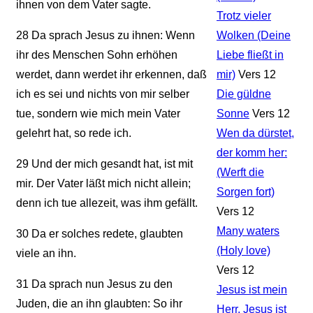
ihnen von dem Vater sagte.
Trotz vieler
28
Da sprach Jesus zu ihnen: Wenn
Wolken (Deine
ihr des Menschen Sohn erhöhen
Liebe fließt in
werdet, dann werdet ihr erkennen, daß
mir)
Vers 12
ich es sei und nichts von mir selber
Die güldne
tue, sondern wie mich mein Vater
Sonne
Vers 12
gelehrt hat, so rede ich.
Wen da dürstet,
der komm her:
29
Und der mich gesandt hat, ist mit
(Werft die
mir. Der Vater läßt mich nicht allein;
Sorgen fort)
denn ich tue allezeit, was ihm gefällt.
Vers 12
Many waters
30
Da er solches redete, glaubten
(Holy love)
viele an ihn.
Vers 12
31
Da sprach nun Jesus zu den
Jesus ist mein
Juden, die an ihn glaubten: So ihr
Herr, Jesus ist