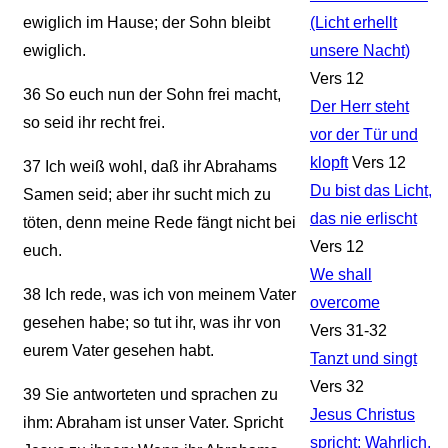
ewiglich im Hause; der Sohn bleibt
(Licht erhellt
ewiglich.
unsere Nacht)
Vers 12
36
So euch nun der Sohn frei macht,
Der Herr steht
so seid ihr recht frei.
vor der Tür und
klopft
Vers 12
37
Ich weiß wohl, daß ihr Abrahams
Du bist das Licht,
Samen seid; aber ihr sucht mich zu
das nie erlischt
töten, denn meine Rede fängt nicht bei
Vers 12
euch.
We shall
38
Ich rede, was ich von meinem Vater
overcome
gesehen habe; so tut ihr, was ihr von
Vers 31-32
eurem Vater gesehen habt.
Tanzt und singt
Vers 32
39
Sie antworteten und sprachen zu
Jesus Christus
ihm: Abraham ist unser Vater. Spricht
spricht: Wahrlich,