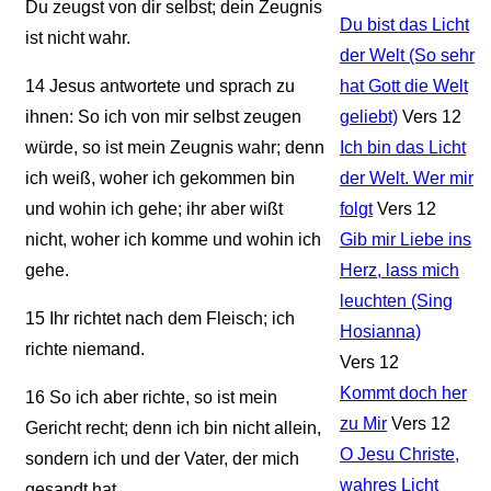
Du zeugst von dir selbst; dein Zeugnis
Du bist das Licht
ist nicht wahr.
der Welt (So sehr
14
Jesus antwortete und sprach zu
hat Gott die Welt
ihnen: So ich von mir selbst zeugen
geliebt)
Vers 12
würde, so ist mein Zeugnis wahr; denn
Ich bin das Licht
ich weiß, woher ich gekommen bin
der Welt. Wer mir
und wohin ich gehe; ihr aber wißt
folgt
Vers 12
nicht, woher ich komme und wohin ich
Gib mir Liebe ins
gehe.
Herz, lass mich
leuchten (Sing
15
Ihr richtet nach dem Fleisch; ich
Hosianna)
richte niemand.
Vers 12
Kommt doch her
16
So ich aber richte, so ist mein
zu Mir
Vers 12
Gericht recht; denn ich bin nicht allein,
O Jesu Christe,
sondern ich und der Vater, der mich
wahres Licht
gesandt hat.