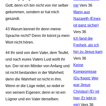
Gott; denn ich bin nicht von mir selber
mir
Vers 36
gekommen, sondern er hat mich
Mann aus
gesandt.
Nazareth (Eines
ist ganz sicher)
43
Warum kennet ihr denn meine
Vers 36
Sprache nicht? Denn ihr könnt ja mein
Ich fand die
Wort nicht hören.
Freiheit, als ich
hin zu Jesus kam
44
Ihr seid von dem Vater, dem Teufel,
Vers 36
und nach eures Vaters Lust wollt ihr
Keine
tun. Der ist ein Mörder von Anfang und
Kompromisse
ist nicht bestanden in der Wahrheit;
(Du fragst: Wer
denn die Wahrheit ist nicht in ihm.
war Jesus
Wenn er die Lüge redet, so redet er
Christus) (Er ist
von seinem Eigenen; denn er ist ein
hier, Er lebt in
Lügner und ein Vater derselben.
mir)
Vers 36