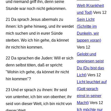
und niemand griff ihn, denn seine
Welt (Krankheit
Stunde war noch nicht gekommen.
und Tod)
Vers 12
21
Da sprach Jesus abermals zu
Sein Licht
ihnen: Ich gehe hinweg, und ihr werdet
(Schritte im
mich suchen und in eurer Sünde
Dunkeln, wir
sterben. Wo ich hin gehe, da könnet
tappen voran)
ihr nicht hin kommen.
Vers 12
Gelobt und
22
Da sprachen die Juden: Will er sich
gepriesen seist
denn selbst töten, daß er spricht:
Du (Du bist das
"Wohin ich gehe, da könnet ihr nicht
Licht)
Vers 12
hin kommen"?
Licht leuchtet auf
(Gott sprach
23
Und er sprach zu ihnen: Ihr seid
einst in seiner
von untenher, ich bin von obenher; ihr
Macht)
Vers 12
seid von dieser Welt, ich bin nicht von
Ich möchte nur
dieser Welt.