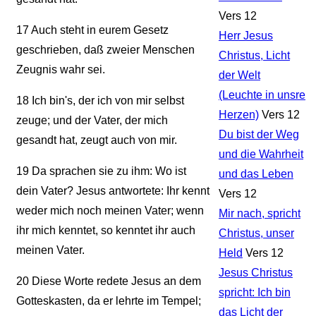
Vers 12
17
Auch steht in eurem Gesetz
Herr Jesus
geschrieben, daß zweier Menschen
Christus, Licht
Zeugnis wahr sei.
der Welt
(Leuchte in unsre
18
Ich bin's, der ich von mir selbst
Herzen)
Vers 12
zeuge; und der Vater, der mich
Du bist der Weg
gesandt hat, zeugt auch von mir.
und die Wahrheit
19
Da sprachen sie zu ihm: Wo ist
und das Leben
dein Vater? Jesus antwortete: Ihr kennt
Vers 12
weder mich noch meinen Vater; wenn
Mir nach, spricht
ihr mich kenntet, so kenntet ihr auch
Christus, unser
meinen Vater.
Held
Vers 12
Jesus Christus
20
Diese Worte redete Jesus an dem
spricht: Ich bin
Gotteskasten, da er lehrte im Tempel;
das Licht der