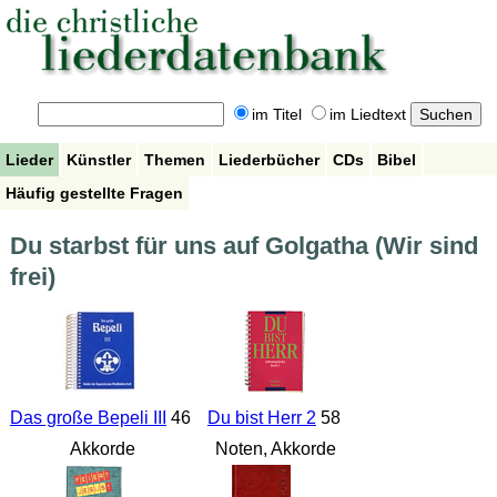
im Titel
im Liedtext
Lieder
Künstler
Themen
Liederbücher
CDs
Bibel
Häufig gestellte Fragen
Du starbst für uns auf Golgatha (Wir sind
frei)
Das große Bepeli III
46
Du bist Herr 2
58
Akkorde
Noten, Akkorde