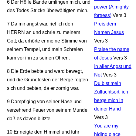
6
Der Hölle Bande umfingen mich, und
power (A mighty
des Todes Stricke überwältigten mich.
fortress)
Vers 3
7
Da mir angst war, rief ich den
Preis dem
HERRN an und schrie zu meinem
Namen Jesus
Gott; da erhörte er meine Stimme von
Vers 3
seinem Tempel, und mein Schreien
Praise the name
kam vor ihn zu seinen Ohren.
of Jesus
Vers 3
In aller Angst und
8
Die Erde bebte und ward bewegt,
Not
Vers 3
und die Grundfesten der Berge regten
Du bist mein
sich und bebten, da er zornig war.
Zufluchtsort, ich
berge mich in
9
Dampf ging von seiner Nase und
deiner Hand
verzehrend Feuer von seinem Munde,
Vers 3
daß es davon blitzte.
You are my
10
Er neigte den Himmel und fuhr
hiding place