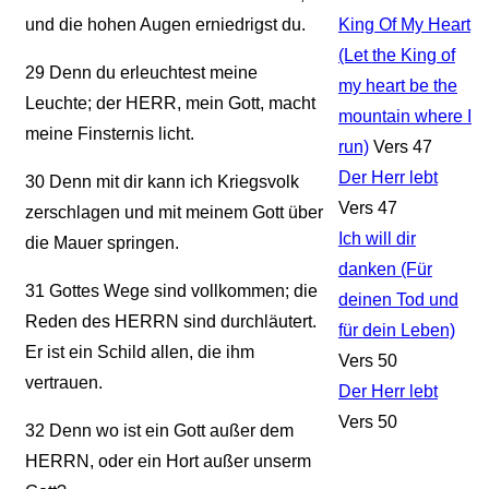
und die hohen Augen erniedrigst du.
King Of My Heart
(Let the King of
29
Denn du erleuchtest meine
my heart be the
Leuchte; der HERR, mein Gott, macht
mountain where I
meine Finsternis licht.
run)
Vers 47
Der Herr lebt
30
Denn mit dir kann ich Kriegsvolk
Vers 47
zerschlagen und mit meinem Gott über
Ich will dir
die Mauer springen.
danken (Für
31
Gottes Wege sind vollkommen; die
deinen Tod und
Reden des HERRN sind durchläutert.
für dein Leben)
Er ist ein Schild allen, die ihm
Vers 50
vertrauen.
Der Herr lebt
Vers 50
32
Denn wo ist ein Gott außer dem
HERRN, oder ein Hort außer unserm