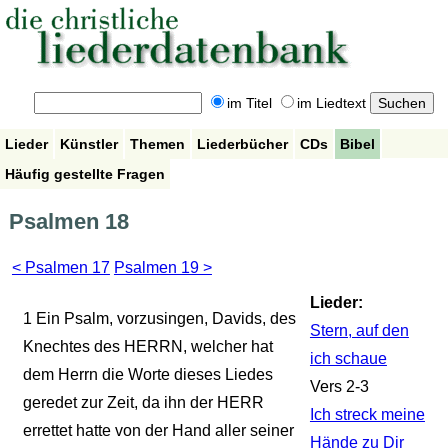
im Titel
im Liedtext
Lieder
Künstler
Themen
Liederbücher
CDs
Bibel
Häufig gestellte Fragen
Psalmen 18
< Psalmen 17
Psalmen 19 >
Lieder:
1
Ein Psalm, vorzusingen, Davids, des
Stern, auf den
Knechtes des HERRN, welcher hat
ich schaue
dem Herrn die Worte dieses Liedes
Vers 2-3
geredet zur Zeit, da ihn der HERR
Ich streck meine
errettet hatte von der Hand aller seiner
Hände zu Dir