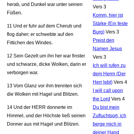
herab, und Dunkel war unter seinen
Vers 3
Füßen.
Komm, hier ist
Stärke (Ein feste
11
Und er fuhr auf dem Cherub und
Burg)
Vers 3
flog daher; er schwebte auf den
Preist den
Fittichen des Windes.
Namen Jesus
12
Sein Gezelt um ihn her war finster
Vers 3
und schwarze, dicke Wolken, darin er
Ich will rufen zu
verborgen war.
dem Herrn (Der
Herr lebt)
Vers 4
13
Vom Glanz vor ihm trennten sich
I will call upon
die Wolken mit Hagel und Blitzen.
the Lord
Vers 4
14
Und der HERR donnerte im
Du bist mein
Himmel, und der Höchste ließ seinen
Zufluchtsort, ich
Donner aus mit Hagel und Blitzen.
berge mich in
deiner Hand