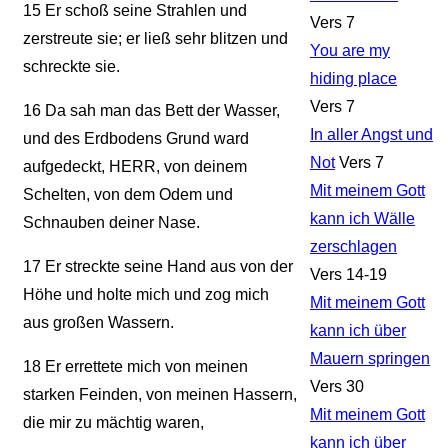
15
Er schoß seine Strahlen und
Vers 7
zerstreute sie; er ließ sehr blitzen und
You are my
schreckte sie.
hiding place
Vers 7
16
Da sah man das Bett der Wasser,
In aller Angst und
und des Erdbodens Grund ward
Not
Vers 7
aufgedeckt, HERR, von deinem
Mit meinem Gott
Schelten, von dem Odem und
kann ich Wälle
Schnauben deiner Nase.
zerschlagen
17
Er streckte seine Hand aus von der
Vers 14-19
Höhe und holte mich und zog mich
Mit meinem Gott
aus großen Wassern.
kann ich über
Mauern springen
18
Er errettete mich von meinen
Vers 30
starken Feinden, von meinen Hassern,
Mit meinem Gott
die mir zu mächtig waren,
kann ich über