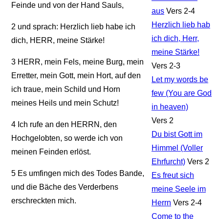
Feinde und von der Hand Sauls,
aus
Vers 2-4
Herzlich lieb hab
2
und sprach: Herzlich lieb habe ich
ich dich, Herr,
dich, HERR, meine Stärke!
meine Stärke!
3
HERR, mein Fels, meine Burg, mein
Vers 2-3
Erretter, mein Gott, mein Hort, auf den
Let my words be
ich traue, mein Schild und Horn
few (You are God
meines Heils und mein Schutz!
in heaven)
Vers 2
4
Ich rufe an den HERRN, den
Du bist Gott im
Hochgelobten, so werde ich von
Himmel (Voller
meinen Feinden erlöst.
Ehrfurcht)
Vers 2
5
Es umfingen mich des Todes Bande,
Es freut sich
und die Bäche des Verderbens
meine Seele im
erschreckten mich.
Herrn
Vers 2-4
Come to the