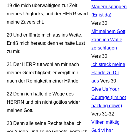
19
die mich überwältigten zur Zeit
Mauern springen
meines Unglücks; und der HERR ward
(Er ist da)
meine Zuversicht.
Vers 30
Mit meinem Gott
20
Und er führte mich aus ins Weite.
kann ich Wälle
Er riß mich heraus; denn er hatte Lust
zerschlagen
zu mir.
Vers 30
21
Der HERR tut wohl an mir nach
Ich streck meine
meiner Gerechtigkeit; er vergilt mir
Hände zu Dir
nach der Reinigkeit meiner Hände.
aus
Vers 30
Give Us Your
22
Denn ich halte die Wege des
Courage (I'm not
HERRN und bin nicht gottlos wider
backing down)
meinen Gott.
Vers 31-32
Vilken mäktig
23
Denn alle seine Rechte habe ich
Gud vi har
vor Augen, und seine Gebote werfe ich