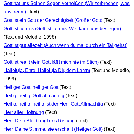
Gott hat uns Seinen Segen verheißen (Wir zerbrechen, was
uns trennt)
(Text)
Gott ist ein Gott der Gerechtigkeit (Großer Gott)
(Text)
Gott ist für uns (Gott ist für uns. Wer kann uns besiegen)
(Text und Melodie, 1996)
Gott ist gut allezeit (Auch wenn du mal durch ein Tal gehst)
(Text)
Gott ist real (Mein Gott läßt mich nie im Stich)
(Text)
Halleluja, Ehre! Halleluja Dir, dem Lamm
(Text und Melodie,
1999)
Heiliger Gott, heiliger Gott
(Text)
Heilig, heilig, Gott allmächtig
(Text)
Heilig, heilig, heilig ist der Herr, Gott Allmächtig
(Text)
Herr aller Hoffnung
(Text)
Herr, Dein Blut bringt uns Rettung
(Text)
Herr, Deine Stimme, sie erschallt (Heilger Gott)
(Text)