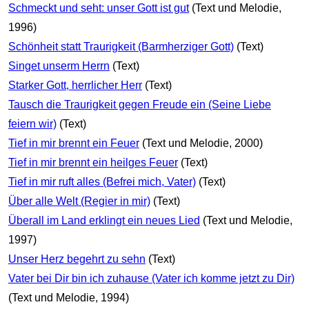
Schmeckt und seht: unser Gott ist gut
(Text und Melodie,
1996)
Schönheit statt Traurigkeit (Barmherziger Gott)
(Text)
Singet unserm Herrn
(Text)
Starker Gott, herrlicher Herr
(Text)
Tausch die Traurigkeit gegen Freude ein (Seine Liebe
feiern wir)
(Text)
Tief in mir brennt ein Feuer
(Text und Melodie, 2000)
Tief in mir brennt ein heilges Feuer
(Text)
Tief in mir ruft alles (Befrei mich, Vater)
(Text)
Über alle Welt (Regier in mir)
(Text)
Überall im Land erklingt ein neues Lied
(Text und Melodie,
1997)
Unser Herz begehrt zu sehn
(Text)
Vater bei Dir bin ich zuhause (Vater ich komme jetzt zu Dir)
(Text und Melodie, 1994)