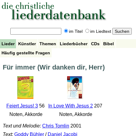
im Titel
im Liedtext
Lieder
Künstler
Themen
Liederbücher
CDs
Bibel
Häufig gestellte Fragen
Für immer (Wir danken dir, Herr)
Feiert Jesus! 3
56
In Love With Jesus 2
207
Noten, Akkorde
Noten, Akkorde
Text und Melodie:
Chris Tomlin
2001
Text:
Goddy Bühler
/
Daniel Jacobi