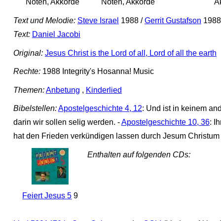
Noten, Akkorde
Noten, Akkorde
A
Text und Melodie:
Steve Israel
1988 /
Gerrit Gustafson
1988
Text:
Daniel Jacobi
Original:
Jesus Christ is the Lord of all, Lord of all the earth
Rechte:
1988 Integrity's Hosanna! Music
Themen:
Anbetung
,
Kinderlied
Bibelstellen:
Apostelgeschichte 4, 12
: Und ist in keinem a
darin wir sollen selig werden. -
Apostelgeschichte 10, 36
: I
hat den Frieden verkündigen lassen durch Jesum Christum (
Enthalten auf folgenden CDs:
Feiert Jesus 5
9