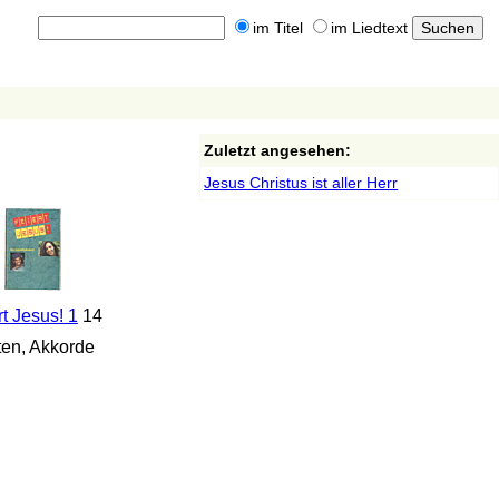
im Titel
im Liedtext
Zuletzt angesehen:
Jesus Christus ist aller Herr
rt Jesus! 1
14
en, Akkorde