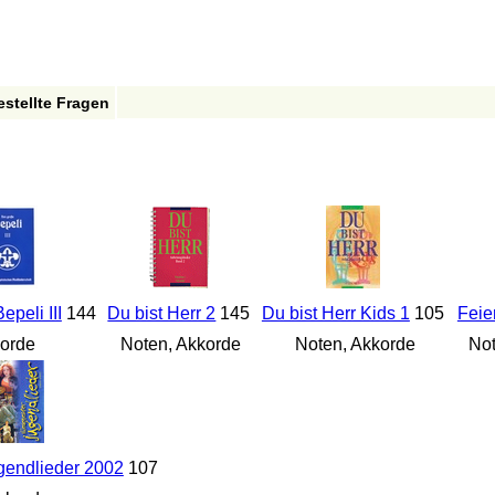
estellte Fragen
peli III
144
Du bist Herr 2
145
Du bist Herr Kids 1
105
Feie
orde
Noten, Akkorde
Noten, Akkorde
Not
gendlieder 2002
107