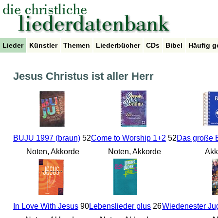
Lieder
Künstler
Themen
Liederbücher
CDs
Bibel
Häufig g
Jesus Christus ist aller Herr
BUJU 1997 (braun)
52
Come to Worship 1+2
52
Das große Be
Noten, Akkorde
Noten, Akkorde
Akk
In Love With Jesus
90
Lebenslieder plus
26
Wiedenester Ju