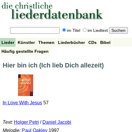
im Titel
im Liedtext
Lieder
Künstler
Themen
Liederbücher
CDs
Bibel
Häufig gestellte Fragen
Hier bin ich (Ich lieb Dich allezeit)
In Love With Jesus
57
Text:
Holger Petri
/
Daniel Jacobi
Melodie:
Paul Oakley
1997