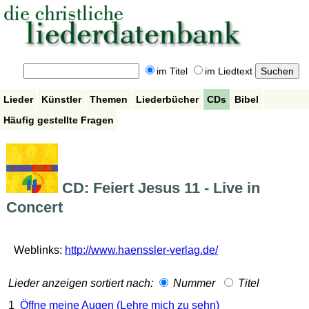
im Titel
im Liedtext
Lieder
Künstler
Themen
Liederbücher
CDs
Bibel
Häufig gestellte Fragen
CD: Feiert Jesus 11 - Live in
Concert
Weblinks:
http://www.haenssler-verlag.de/
Lieder anzeigen sortiert nach:
Nummer
Titel
1
Öffne meine Augen (Lehre mich zu sehn)