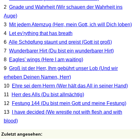
2
Gnade und Wahrheit (Wir schauen der Wahrheit ins
Auge)
3
Mit jedem Atemzug (Herr, mein Gott, ich will Dich loben)
4
Let ev'rything that has breath
6
Alle Schöpfung staunt und preist (Gott ist groß)
7
Wunderbarer Hirt (Du bist ein wunderbarer Hirt)
8
Eagles' wings (Here I am waiting)
9
Groß ist der Herr, Ihm gebührt unser Lob (Und wir
erheben Deinen Namen, Herr)
10
Ehre sei dem Herrn (Wer hält das All in seiner Hand)
11
Herr des Alls (Du bist allmächtig)
12
Festung 144 (Du bist mein Gott und meine Festung)
13
I have decided (We wrestle not with flesh and with
blood)
Zuletzt angesehen: