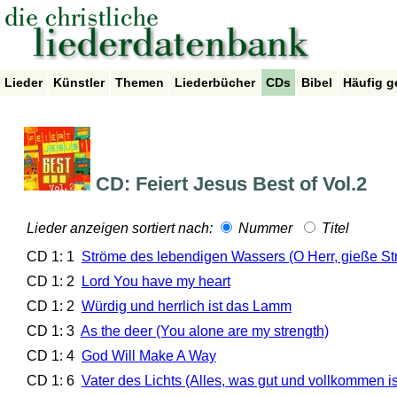
Lieder
Künstler
Themen
Liederbücher
CDs
Bibel
Häufig g
CD: Feiert Jesus Best of Vol.2
Lieder anzeigen sortiert nach:
Nummer
Titel
CD 1: 1
Ströme des lebendigen Wassers (O Herr, gieße S
CD 1: 2
Lord You have my heart
CD 1: 2
Würdig und herrlich ist das Lamm
CD 1: 3
As the deer (You alone are my strength)
CD 1: 4
God Will Make A Way
CD 1: 6
Vater des Lichts (Alles, was gut und vollkommen is