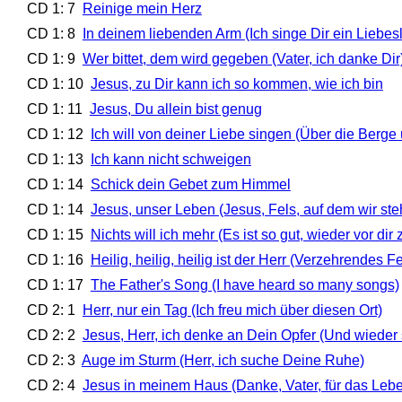
CD 1: 7
Reinige mein Herz
CD 1: 8
In deinem liebenden Arm (Ich singe Dir ein Liebesl
CD 1: 9
Wer bittet, dem wird gegeben (Vater, ich danke Dir
CD 1: 10
Jesus, zu Dir kann ich so kommen, wie ich bin
CD 1: 11
Jesus, Du allein bist genug
CD 1: 12
Ich will von deiner Liebe singen (Über die Berge
CD 1: 13
Ich kann nicht schweigen
CD 1: 14
Schick dein Gebet zum Himmel
CD 1: 14
Jesus, unser Leben (Jesus, Fels, auf dem wir ste
CD 1: 15
Nichts will ich mehr (Es ist so gut, wieder vor dir
CD 1: 16
Heilig, heilig, heilig ist der Herr (Verzehrendes F
CD 1: 17
The Father's Song (I have heard so many songs)
CD 2: 1
Herr, nur ein Tag (Ich freu mich über diesen Ort)
CD 2: 2
Jesus, Herr, ich denke an Dein Opfer (Und wieder
CD 2: 3
Auge im Sturm (Herr, ich suche Deine Ruhe)
CD 2: 4
Jesus in meinem Haus (Danke, Vater, für das Leb