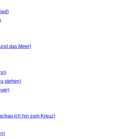
ied)
)
 und das Meer)
hn)
 zu stehen)
euer)
 schau ich hin zum Kreuz)
en)