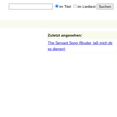
im Titel
im Liedtext
Zuletzt angesehen:
The Servant Song (Bruder, laß mich dir
so dienen)