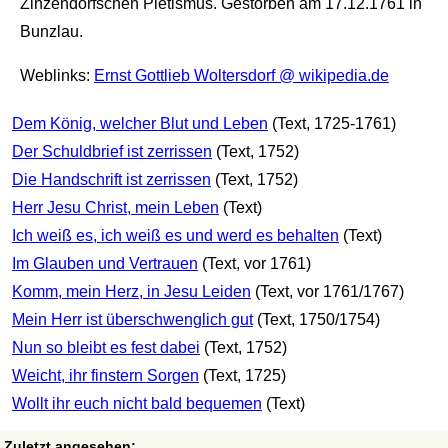
Zinzendorfschen Pietismus. Gestorben am 17.12.1761 in
Bunzlau.
Weblinks:
Ernst Gottlieb Woltersdorf @ wikipedia.de
Dem König, welcher Blut und Leben
(Text, 1725-1761)
Der Schuldbrief ist zerrissen
(Text, 1752)
Die Handschrift ist zerrissen
(Text, 1752)
Herr Jesu Christ, mein Leben
(Text)
Ich weiß es, ich weiß es und werd es behalten
(Text)
Im Glauben und Vertrauen
(Text, vor 1761)
Komm, mein Herz, in Jesu Leiden
(Text, vor 1761/1767)
Mein Herr ist überschwenglich gut
(Text, 1750/1754)
Nun so bleibt es fest dabei
(Text, 1752)
Weicht, ihr finstern Sorgen
(Text, 1725)
Wollt ihr euch nicht bald bequemen
(Text)
Zuletzt angesehen: