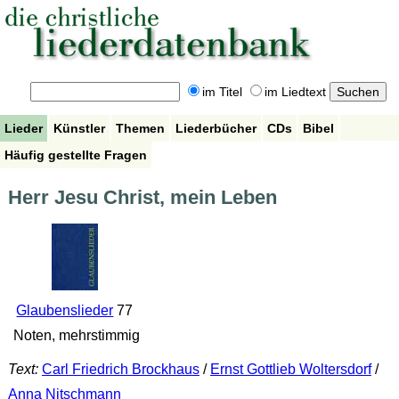
im Titel
im Liedtext
Lieder
Künstler
Themen
Liederbücher
CDs
Bibel
Häufig gestellte Fragen
Herr Jesu Christ, mein Leben
Glaubenslieder
77
Noten, mehrstimmig
Text:
Carl Friedrich Brockhaus
/
Ernst Gottlieb Woltersdorf
/
Anna Nitschmann