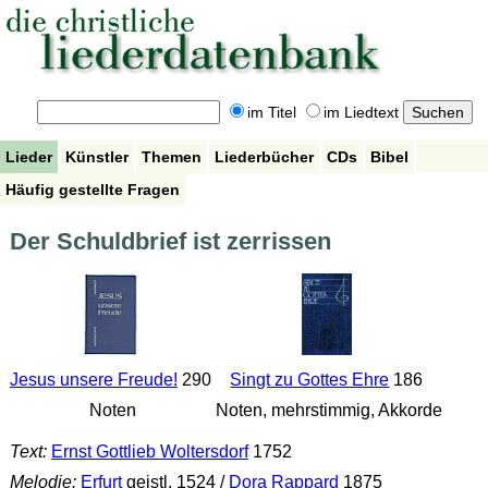
im Titel
im Liedtext
Lieder
Künstler
Themen
Liederbücher
CDs
Bibel
Häufig gestellte Fragen
Der Schuldbrief ist zerrissen
Jesus unsere Freude!
290
Singt zu Gottes Ehre
186
Noten
Noten, mehrstimmig, Akkorde
Text:
Ernst Gottlieb Woltersdorf
1752
Melodie:
Erfurt
geistl. 1524 /
Dora Rappard
1875