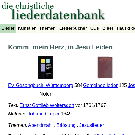
Lieder
Künstler
Themen
Liederbücher
CDs
Bibel
Häufig g
Komm, mein Herz, in Jesu Leiden
Ev. Gesangbuch: Württemberg
584
Gemeindelieder
125
Jes
Noten
Text:
Ernst Gottlieb Woltersdorf
vor 1761/1767
Melodie:
Johann Crüger
1649
Themen:
Abendmahl
,
Erlösung
,
Jesuslieder