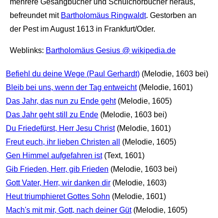
mehrere Gesangbücher und Schulchorbücher heraus,
befreundet mit
Bartholomäus Ringwaldt
. Gestorben an
der Pest im August 1613 in Frankfurt/Oder.
Weblinks:
Bartholomäus Gesius @ wikipedia.de
Befiehl du deine Wege (Paul Gerhardt)
(Melodie, 1603 bei)
Bleib bei uns, wenn der Tag entweicht
(Melodie, 1601)
Das Jahr, das nun zu Ende geht
(Melodie, 1605)
Das Jahr geht still zu Ende
(Melodie, 1603 bei)
Du Friedefürst, Herr Jesu Christ
(Melodie, 1601)
Freut euch, ihr lieben Christen all
(Melodie, 1605)
Gen Himmel aufgefahren ist
(Text, 1601)
Gib Frieden, Herr, gib Frieden
(Melodie, 1603 bei)
Gott Vater, Herr, wir danken dir
(Melodie, 1603)
Heut triumphieret Gottes Sohn
(Melodie, 1601)
Mach's mit mir, Gott, nach deiner Güt
(Melodie, 1605)