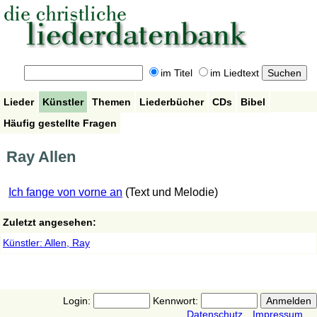
im Titel
im Liedtext
Lieder
Künstler
Themen
Liederbücher
CDs
Bibel
Häufig gestellte Fragen
Ray Allen
Ich fange von vorne an
(Text und Melodie)
Zuletzt angesehen:
Künstler: Allen, Ray
Login:
Kennwort:
Datenschutz
Impressum