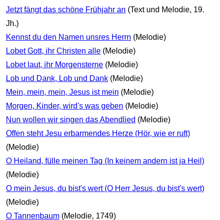
Jetzt fängt das schöne Frühjahr an
(Text und Melodie, 19.
Jh.)
Kennst du den Namen unsres Herrn
(Melodie)
Lobet Gott, ihr Christen alle
(Melodie)
Lobet laut, ihr Morgensterne
(Melodie)
Lob und Dank, Lob und Dank
(Melodie)
Mein, mein, mein, Jesus ist mein
(Melodie)
Morgen, Kinder, wird's was geben
(Melodie)
Nun wollen wir singen das Abendlied
(Melodie)
Offen steht Jesu erbarmendes Herze (Hör, wie er ruft)
(Melodie)
O Heiland, fülle meinen Tag (In keinem andern ist ja Heil)
(Melodie)
O mein Jesus, du bist's wert (O Herr Jesus, du bist's wert)
(Melodie)
O Tannenbaum
(Melodie, 1749)