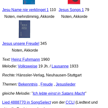
Jesu Name nie verklinget 1
110
Jesus Songs 1
79
Noten, mehrstimmig, Akkorde
Noten, Akkorde
Jesus unsere Freude!
345
Noten, Akkorde
Text:
Heinz Fuhrmann
1960
Melodie:
Volksweise
19 Jh. /
Lausanne
1933
Rechte:
Hänssler-Verlag, Neuhausen-Stuttgart
Themen:
Bekenntnis
,
Freude
,
Jesuslieder
gleiche Melodie: "
Ich lebte einst in Satans Macht
"
Lied 4888770 in SongSelect
von der
CCLI
(Liedtext und