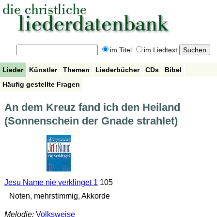
im Titel
im Liedtext
Lieder
Künstler
Themen
Liederbücher
CDs
Bibel
Häufig gestellte Fragen
An dem Kreuz fand ich den Heiland
(Sonnenschein der Gnade strahlet)
Jesu Name nie verklinget 1
105
Noten, mehrstimmig, Akkorde
Melodie:
Volksweise