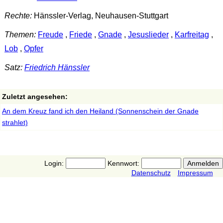
Rechte:
Hänssler-Verlag, Neuhausen-Stuttgart
Themen:
Freude
,
Friede
,
Gnade
,
Jesuslieder
,
Karfreitag
,
Lob
,
Opfer
Satz:
Friedrich Hänssler
Zuletzt angesehen:
An dem Kreuz fand ich den Heiland (Sonnenschein der Gnade
strahlet)
Login:
Kennwort:
Datenschutz
Impressum