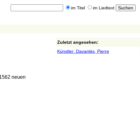
im Titel
im Liedtext
Zuletzt angesehen:
Künstler: Davantès, Pierre
 1562 neuen