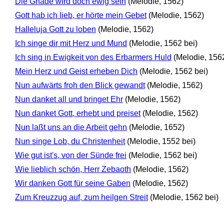
Die Gnade wird doch ewig sein
(Melodie, 1562)
Gott hab ich lieb, er hörte mein Gebet
(Melodie, 1562)
Halleluja Gott zu loben
(Melodie, 1562)
Ich singe dir mit Herz und Mund
(Melodie, 1562 bei)
Ich sing in Ewigkeit von des Erbarmers Huld
(Melodie, 156
Mein Herz und Geist erheben Dich
(Melodie, 1562 bei)
Nun aufwärts froh den Blick gewandt
(Melodie, 1562)
Nun danket all und bringet Ehr
(Melodie, 1562)
Nun danket Gott, erhebt und preiset
(Melodie, 1562)
Nun laßt uns an die Arbeit gehn
(Melodie, 1652)
Nun singe Lob, du Christenheit
(Melodie, 1552 bei)
Wie gut ist's, von der Sünde frei
(Melodie, 1562 bei)
Wie lieblich schön, Herr Zebaoth
(Melodie, 1562)
Wir danken Gott für seine Gaben
(Melodie, 1562)
Zum Kreuzzug auf, zum heilgen Streit
(Melodie, 1562 bei)