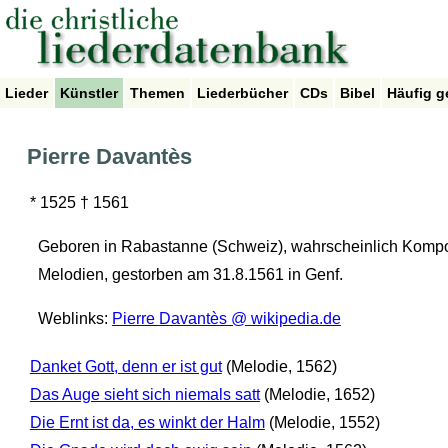
Lieder
Künstler
Themen
Liederbücher
CDs
Bibel
Häufig g
Pierre Davantès
* 1525 † 1561
Geboren in Rabastanne (Schweiz), wahrscheinlich Kompon
Melodien, gestorben am 31.8.1561 in Genf.
Weblinks:
Pierre Davantès @ wikipedia.de
Danket Gott, denn er ist gut
(Melodie, 1562)
Das Auge sieht sich niemals satt
(Melodie, 1652)
Die Ernt ist da, es winkt der Halm
(Melodie, 1552)