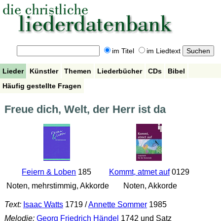
im Titel
im Liedtext
Lieder
Künstler
Themen
Liederbücher
CDs
Bibel
Häufig gestellte Fragen
Freue dich, Welt, der Herr ist da
Feiern & Loben
185
Kommt, atmet auf
0129
Noten, mehrstimmig, Akkorde
Noten, Akkorde
Text:
Isaac Watts
1719 /
Annette Sommer
1985
Melodie:
Georg Friedrich Händel
1742 und Satz