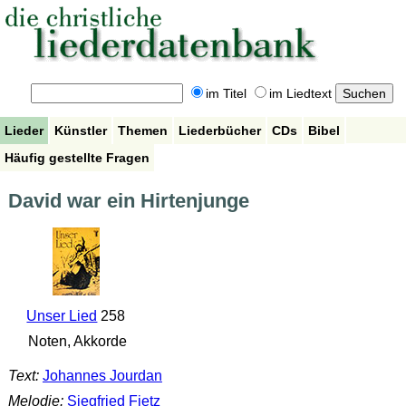
im Titel
im Liedtext
Lieder
Künstler
Themen
Liederbücher
CDs
Bibel
Häufig gestellte Fragen
David war ein Hirtenjunge
Unser Lied
258
Noten, Akkorde
Text:
Johannes Jourdan
Melodie:
Siegfried Fietz