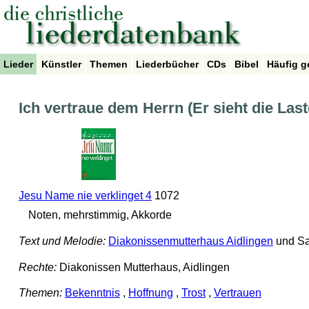
Lieder
Künstler
Themen
Liederbücher
CDs
Bibel
Häufig g
Ich vertraue dem Herrn (Er sieht die Las
Jesu Name nie verklinget 4
1072
Noten, mehrstimmig, Akkorde
Text und Melodie:
Diakonissenmutterhaus Aidlingen
und Sa
Rechte:
Diakonissen Mutterhaus, Aidlingen
Themen:
Bekenntnis
,
Hoffnung
,
Trost
,
Vertrauen