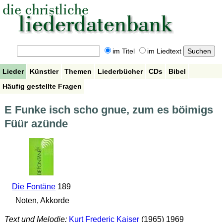
im Titel
im Liedtext
Lieder
Künstler
Themen
Liederbücher
CDs
Bibel
Häufig gestellte Fragen
E Funke isch scho gnue, zum es böimigs
Füür azünde
Die Fontäne
189
Noten, Akkorde
Text und Melodie:
Kurt Frederic Kaiser
(1965) 1969