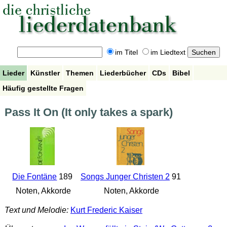
im Titel
im Liedtext
Lieder
Künstler
Themen
Liederbücher
CDs
Bibel
Häufig gestellte Fragen
Pass It On (It only takes a spark)
Die Fontäne
189
Songs Junger Christen 2
91
Noten, Akkorde
Noten, Akkorde
Text und Melodie:
Kurt Frederic Kaiser