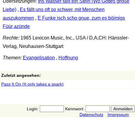
Übersetzungen:
Ins Wasser fällt ein Stein (Wo Gottes große
Liebe)
,
Es fällt uns oft so schwer, mit Menschen
auszukommen
,
E Funke isch scho gnue, zum es böimigs
Füür azünde
Rechte:
1965 Lexicon Music, Inc., USA / D,A,CH: Hänssler-
Verlag, Neuhausen-Stuttgart
Themen:
Evangelisation
,
Hoffnung
Zuletzt angesehen:
Pass It On (It only takes a spark)
Login:
Kennwort:
Datenschutz
Impressum