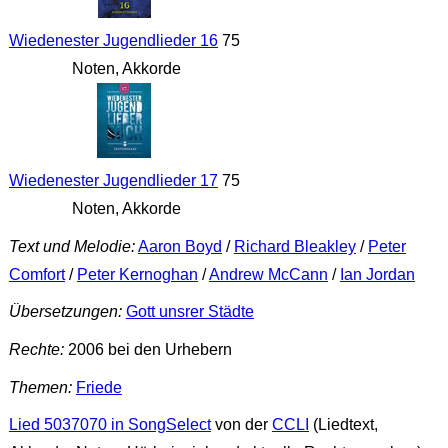
Wiedenester Jugendlieder 16
75
Noten, Akkorde
Wiedenester Jugendlieder 17
75
Noten, Akkorde
Text und Melodie:
Aaron Boyd
/
Richard Bleakley
/
Peter
Comfort
/
Peter Kernoghan
/
Andrew McCann
/
Ian Jordan
Übersetzungen:
Gott unsrer Städte
Rechte:
2006 bei den Urhebern
Themen:
Friede
Lied 5037070 in SongSelect
von der
CCLI
(Liedtext,