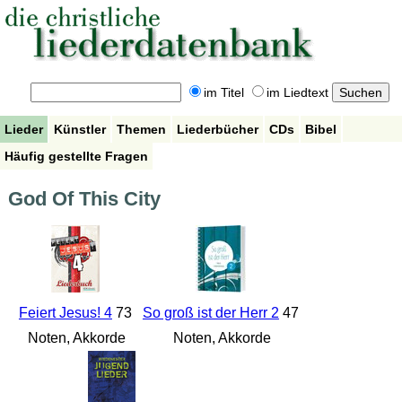
im Titel
im Liedtext
Lieder
Künstler
Themen
Liederbücher
CDs
Bibel
Häufig gestellte Fragen
God Of This City
Feiert Jesus! 4
73
So groß ist der Herr 2
47
Noten, Akkorde
Noten, Akkorde