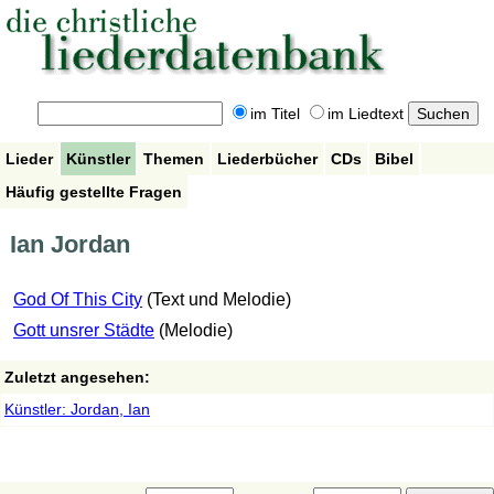
im Titel
im Liedtext
Lieder
Künstler
Themen
Liederbücher
CDs
Bibel
Häufig gestellte Fragen
Ian Jordan
God Of This City
(Text und Melodie)
Gott unsrer Städte
(Melodie)
Zuletzt angesehen:
Künstler: Jordan, Ian