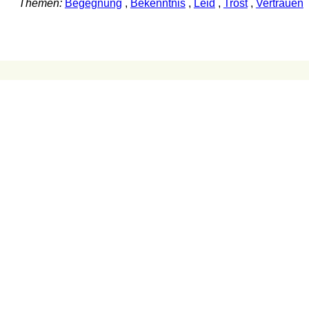
Themen:
Begegnung
,
Bekenntnis
,
Leid
,
Trost
,
Vertrauen