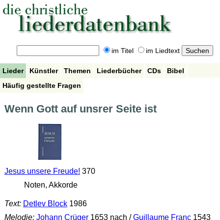
im Titel
im Liedtext
Lieder
Künstler
Themen
Liederbücher
CDs
Bibel
Häufig gestellte Fragen
Wenn Gott auf unsrer Seite ist
Jesus unsere Freude!
370
Noten, Akkorde
Text:
Detlev Block
1986
Melodie:
Johann Crüger
1653 nach /
Guillaume Franc
1543