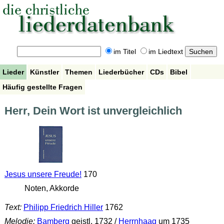
im Titel
im Liedtext
Lieder
Künstler
Themen
Liederbücher
CDs
Bibel
Häufig gestellte Fragen
Herr, Dein Wort ist unvergleichlich
Jesus unsere Freude!
170
Noten, Akkorde
Text:
Philipp Friedrich Hiller
1762
Melodie:
Bamberg
geistl. 1732 /
Herrnhaag
um 1735