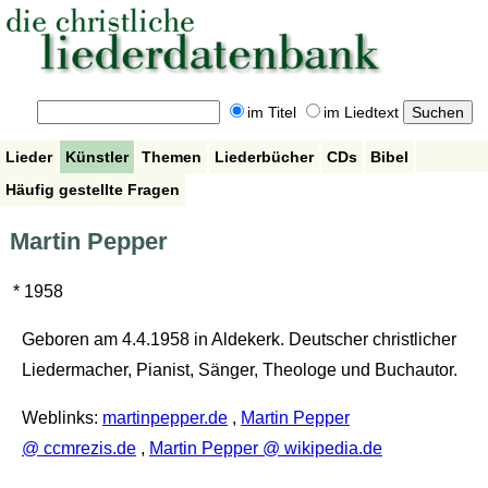
im Titel
im Liedtext
Lieder
Künstler
Themen
Liederbücher
CDs
Bibel
Häufig gestellte Fragen
Martin Pepper
* 1958
Geboren am 4.4.1958 in Aldekerk. Deutscher christlicher
Liedermacher, Pianist, Sänger, Theologe und Buchautor.
Weblinks:
martinpepper.de
,
Martin Pepper
@ ccmrezis.de
,
Martin Pepper @ wikipedia.de