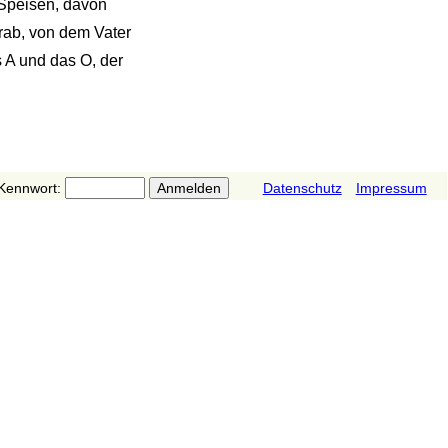
 Speisen, davon
rab, von dem Vater
s A und das O, der
Kennwort:
Datenschutz
Impressum