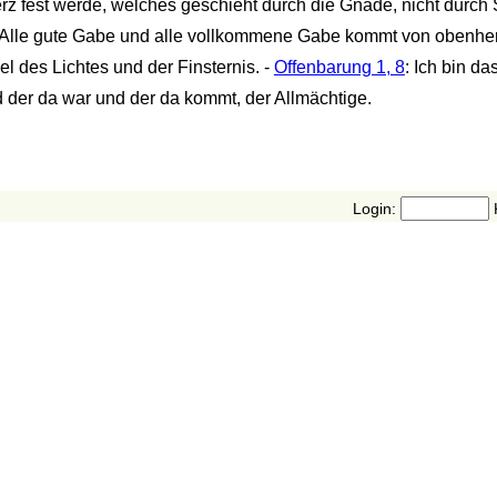
erz fest werde, welches geschieht durch die Gnade, nicht durch
 Alle gute Gabe und alle vollkommene Gabe kommt von obenhe
l des Lichtes und der Finsternis. -
Offenbarung 1, 8
: Ich bin da
d der da war und der da kommt, der Allmächtige.
Login: