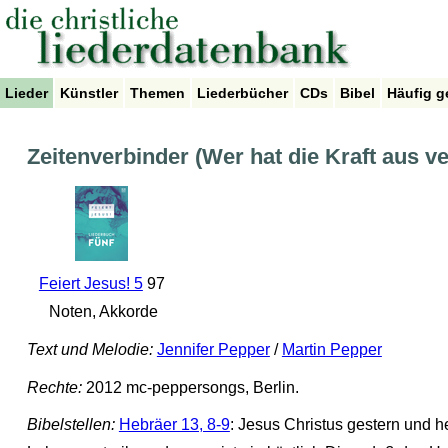
Lieder
Künstler
Themen
Liederbücher
CDs
Bibel
Häufig g
Zeitenverbinder (Wer hat die Kraft aus v
Feiert Jesus! 5
97
Noten, Akkorde
Text und Melodie:
Jennifer Pepper
/
Martin Pepper
Rechte:
2012 mc-peppersongs, Berlin.
Bibelstellen:
Hebräer 13, 8-9
: Jesus Christus gestern und h