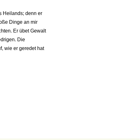
s Heilands; denn er
roße Dinge an mir
chten. Er übet Gewalt
edrigen. Die
f, wie er geredet hat