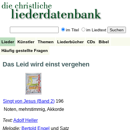
im Titel
im Liedtext
Lieder
Künstler
Themen
Liederbücher
CDs
Bibel
Häufig gestellte Fragen
Das Leid wird einst vergehen
Singt von Jesus (Band 2)
196
Noten, mehrstimmig, Akkorde
Text:
Adolf Heller
Melodie:
Bertold Engel
und Satz