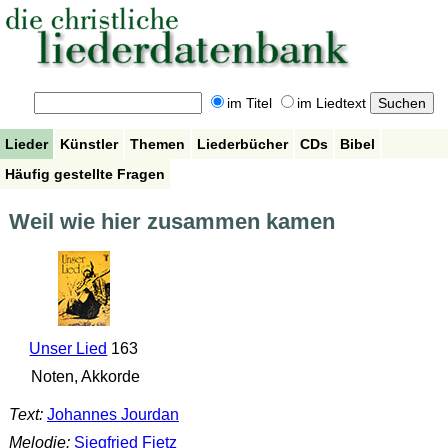
im Titel
im Liedtext
Lieder
Künstler
Themen
Liederbücher
CDs
Bibel
Häufig gestellte Fragen
Weil wie hier zusammen kamen
Unser Lied
163
Noten, Akkorde
Text:
Johannes Jourdan
Melodie:
Siegfried Fietz