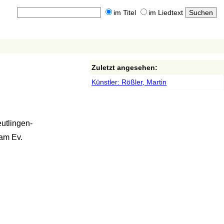
im Titel
im Liedtext
Zuletzt angesehen:
Künstler: Rößler, Martin
utlingen-
 am Ev.