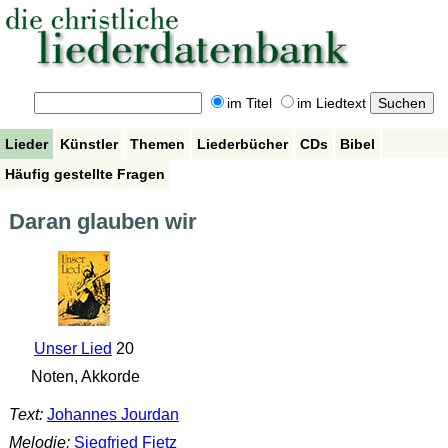
im Titel
im Liedtext
Lieder
Künstler
Themen
Liederbücher
CDs
Bibel
Häufig gestellte Fragen
Daran glauben wir
Unser Lied
20
Noten, Akkorde
Text:
Johannes Jourdan
Melodie:
Siegfried Fietz