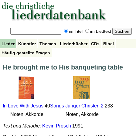
im Titel
im Liedtext
Lieder
Künstler
Themen
Liederbücher
CDs
Bibel
Häufig gestellte Fragen
He brought me to His banqueting table
In Love With Jesus
40
Songs Junger Christen 2
238
Noten, Akkorde
Noten, Akkorde
Text und Melodie:
Kevin Prosch
1991