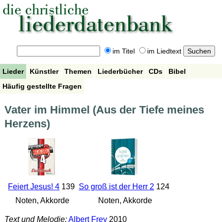
im Titel
im Liedtext
Lieder
Künstler
Themen
Liederbücher
CDs
Bibel
Häufig gestellte Fragen
Vater im Himmel (Aus der Tiefe meines
Herzens)
Feiert Jesus! 4
139
So groß ist der Herr 2
124
Noten, Akkorde
Noten, Akkorde
Text und Melodie:
Albert Frey
2010