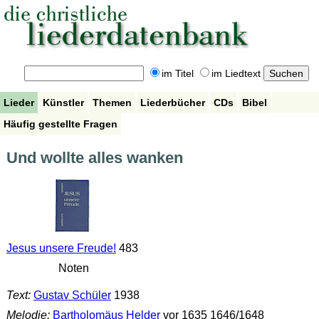
im Titel
im Liedtext
Lieder
Künstler
Themen
Liederbücher
CDs
Bibel
Häufig gestellte Fragen
Und wollte alles wanken
Jesus unsere Freude!
483
Noten
Text:
Gustav Schüler
1938
Melodie:
Bartholomäus Helder
vor 1635 1646/1648