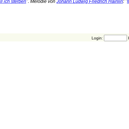
l ich sterben
". Melodie von
Johann Ludwig Friedrich Hainlin
: "
Login: