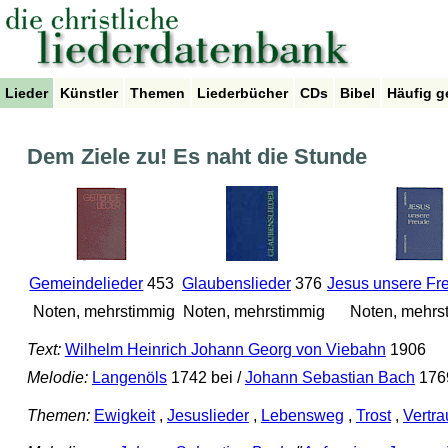
Lieder
Künstler
Themen
Liederbücher
CDs
Bibel
Häufig g
Dem Ziele zu! Es naht die Stunde
Gemeindelieder
453
Glaubenslieder
376
Jesus unsere Fr
Noten, mehrstimmig
Noten, mehrstimmig
Noten, mehrs
Text:
Wilhelm Heinrich Johann Georg von Viebahn
1906
Melodie:
Langenöls
1742 bei /
Johann Sebastian Bach
176
Themen:
Ewigkeit
,
Jesuslieder
,
Lebensweg
,
Trost
,
Vertr