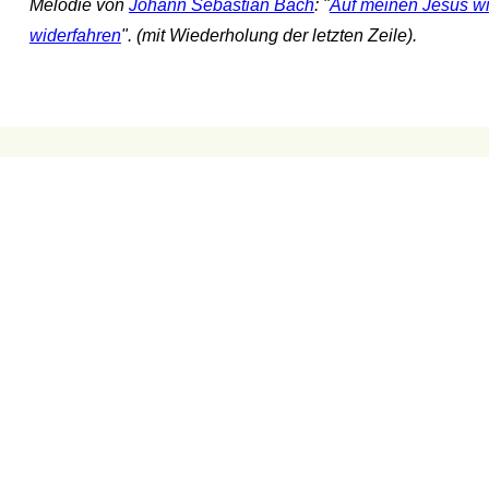
Melodie von
Johann Sebastian Bach
: "
Auf meinen Jesus wil
widerfahren
". (mit Wiederholung der letzten Zeile).