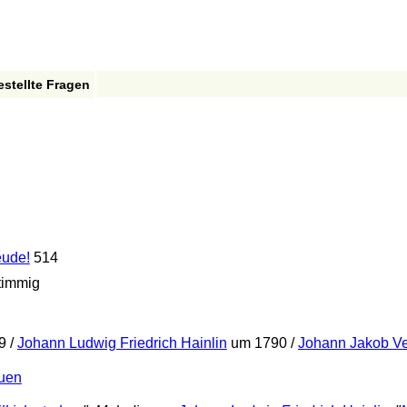
estellte Fragen
eude!
514
timmig
9 /
Johann Ludwig Friedrich Hainlin
um 1790 /
Johann Jakob Ve
auen