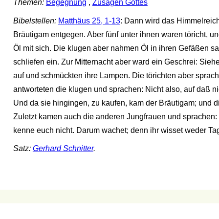
Themen:
Begegnung
,
Zusagen Gottes
Bibelstellen:
Matthäus 25, 1-13
: Dann wird das Himmelreic
Bräutigam entgegen. Aber fünf unter ihnen waren töricht, u
Öl mit sich. Die klugen aber nahmen Öl in ihren Gefäßen s
schliefen ein. Zur Mitternacht aber ward ein Geschrei: Sie
auf und schmückten ihre Lampen. Die törichten aber sprac
antworteten die klugen und sprachen: Nicht also, auf daß n
Und da sie hingingen, zu kaufen, kam der Bräutigam; und di
Zuletzt kamen auch die anderen Jungfrauen und sprachen: He
kenne euch nicht. Darum wachet; denn ihr wisset weder T
Satz:
Gerhard Schnitter
.