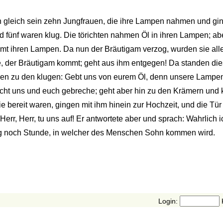
h gleich sein zehn Jungfrauen, die ihre Lampen nahmen und gi
nd fünf waren klug. Die törichten nahmen Öl in ihren Lampen; ab
amt ihren Lampen. Da nun der Bräutigam verzog, wurden sie alle
he, der Bräutigam kommt; geht aus ihm entgegen! Da standen die
hen zu den klugen: Gebt uns von eurem Öl, denn unsere Lampe
icht uns und euch gebreche; geht aber hin zu den Krämern und ka
e bereit waren, gingen mit ihm hinein zur Hochzeit, und die Tü
rr, Herr, tu uns auf! Er antwortete aber und sprach: Wahrlich i
ag noch Stunde, in welcher des Menschen Sohn kommen wird.
Login: