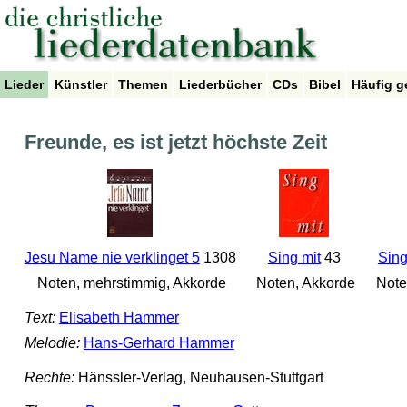
Lieder
Künstler
Themen
Liederbücher
CDs
Bibel
Häufig g
Freunde, es ist jetzt höchste Zeit
Jesu Name nie verklinget 5
1308
Sing mit
43
Sing
Noten, mehrstimmig, Akkorde
Noten, Akkorde
Note
Text:
Elisabeth Hammer
Melodie:
Hans-Gerhard Hammer
Rechte:
Hänssler-Verlag, Neuhausen-Stuttgart