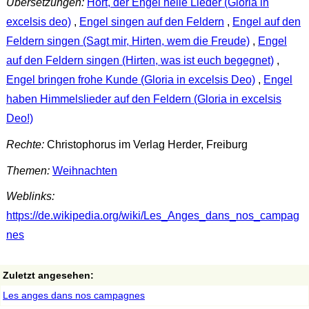
Übersetzungen:
Hört, der Engel helle Lieder (Gloria in
excelsis deo)
,
Engel singen auf den Feldern
,
Engel auf den
Feldern singen (Sagt mir, Hirten, wem die Freude)
,
Engel
auf den Feldern singen (Hirten, was ist euch begegnet)
,
Engel bringen frohe Kunde (Gloria in excelsis Deo)
,
Engel
haben Himmelslieder auf den Feldern (Gloria in excelsis
Deo!)
Rechte:
Christophorus im Verlag Herder, Freiburg
Themen:
Weihnachten
Weblinks:
https://de.wikipedia.org/wiki/Les_Anges_dans_nos_campag
nes
Zuletzt angesehen:
Les anges dans nos campagnes