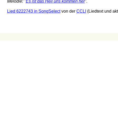
Melodie: "
Es ist das Heil uns kommen her
".
Lied 6222743 in SongSelect
von der
CCLI
(Liedtext und ak