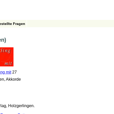
estellte Fragen
en)
ing mit
27
en, Akkorde
lag, Holzgerlingen.