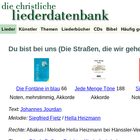
Lieder
Künstler
Themen
Liederbücher
CDs
Bibel
Häufig g
Du bist bei uns (Die Straßen, die wir geh
Die Fontäne in blau
66
Jede Menge Töne
188
S
Noten, mehrstimmig, Akkorde
Akkorde
Not
Text:
Johannes Jourdan
Melodie:
Siegfried Fietz
/
Hella Heizmann
Rechte:
Abakus / Melodie Hella Heizmann bei Hänssler-Ver