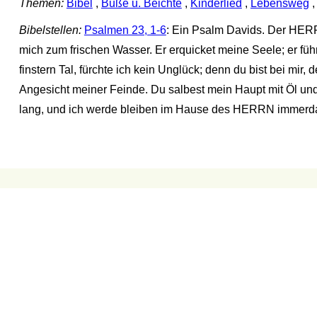
Themen:
Bibel
,
Buße u. Beichte
,
Kinderlied
,
Lebensweg
Bibelstellen:
Psalmen 23, 1-6
: Ein Psalm Davids. Der HERR 
mich zum frischen Wasser. Er erquicket meine Seele; er fü
finstern Tal, fürchte ich kein Unglück; denn du bist bei mir,
Angesicht meiner Feinde. Du salbest mein Haupt mit Öl und
lang, und ich werde bleiben im Hause des HERRN immerda