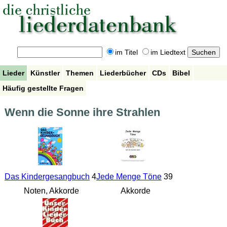
im Titel
im Liedtext
Lieder
Künstler
Themen
Liederbücher
CDs
Bibel
Häufig gestellte Fragen
Wenn die Sonne ihre Strahlen
Das Kindergesangbuch
4
Jede Menge Töne
39
Noten, Akkorde
Akkorde