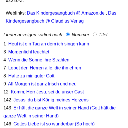
62220-3.
Weblinks:
Das Kindergesangbuch @ Amazon.de
,
Das
Kindergesangbuch @ Claudius Verlag
Lieder anzeigen sortiert nach:
Nummer
Titel
1
Heut ist ein Tag an dem ich singen kann
3
Morgenlicht leuchtet
4
Wenn die Sonne ihre Strahlen
7
Lobet den Herren alle, die ihn ehren
8
Halte zu mir, guter Gott
9
All Morgen ist ganz frisch und neu
12
Komm, Herr Jesu, sei du unser Gast
142
Jesus, du bist König meines Herzens
143
Er hält die ganze Welt in seiner Hand (Gott hält die
ganze Welt in seiner Hand)
146
Gottes Liebe ist so wunderbar (So hoch)