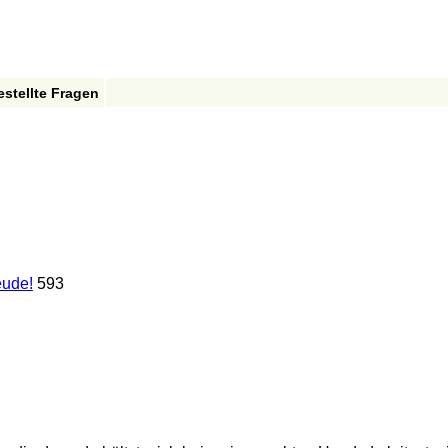
estellte Fragen
eude!
593