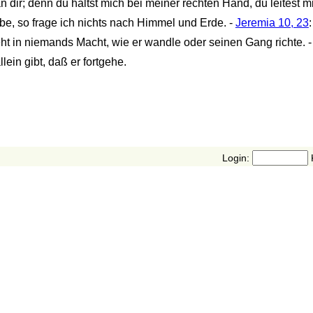
an dir; denn du hältst mich bei meiner rechten Hand, du leitest
be, so frage ich nichts nach Himmel und Erde. -
Jeremia 10, 23
ht in niemands Macht, wie er wandle oder seinen Gang richte. 
in gibt, daß er fortgehe.
Login: