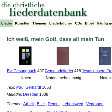
Lieder
Künstler
Themen
Liederbücher
CDs
Bibel
Häufig g
Ich weiß, mein Gott, dass all mein Tun
Ev. Gesangbuch
497
Gemeindelieder
418
Jesus unsere Fr
Noten
Noten, mehrstimmig
Noten
Text:
Paul Gerhardt
1653
Melodie:
Dresden
1608
Themen:
Arbeit
,
Bitte
,
Demut
,
Lebensweg
,
Vertrauen