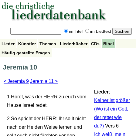
im Titel
im Liedtext
Lieder
Künstler
Themen
Liederbücher
CDs
Bibel
Häufig gestellte Fragen
Jeremia 10
< Jeremia 9
Jeremia 11 >
Lieder:
1
Höret, was der HERR zu euch vom
Keiner ist größer
Hause Israel redet.
(Wo ist ein Gott,
der rettet wie
2
So spricht der HERR: Ihr sollt nicht
du?)
Vers 6
nach der Heiden Weise lernen und
Ich weiß, mein
sollt euch nicht fürchten vor den