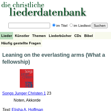
im Titel
im Liedtext
Lieder
Künstler
Themen
Liederbücher
CDs
Bibel
Häufig gestellte Fragen
Leaning on the everlasting arms (What a
fellowship)
Songs Junger Christen 1
23
Noten, Akkorde
Text:
Elisha A. Hoffman